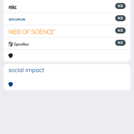
ND
ND
ND
ND
social impact