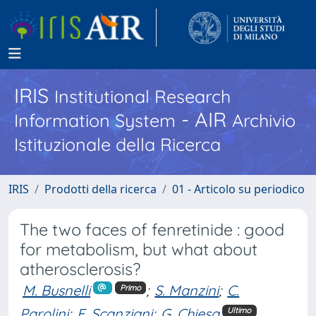
IRIS
Institutional Research
- AIR
Information System
Archivio
Istituzionale della Ricerca
IRIS
Prodotti della ricerca
01 - Articolo su periodico
The two faces of fenretinide : good
for metabolism, but what about
atherosclerosis?
M. Busnelli
;
S. Manzini
;
C.
Primo
Parolini
;
E. Scanziani
;
G. Chiesa
Ultimo