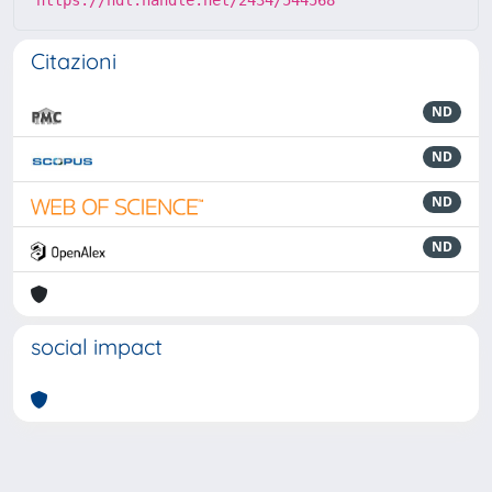
https://hdl.handle.net/2434/544568
Citazioni
ND
ND
ND
ND
social impact