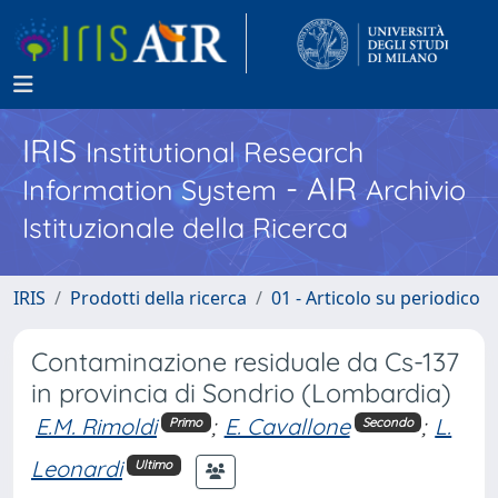
IRIS
Institutional Research
- AIR
Information System
Archivio
Istituzionale della Ricerca
IRIS
Prodotti della ricerca
01 - Articolo su periodico
Contaminazione residuale da Cs-137
in provincia di Sondrio (Lombardia)
E.M. Rimoldi
;
E. Cavallone
;
L.
Primo
Secondo
Leonardi
Ultimo