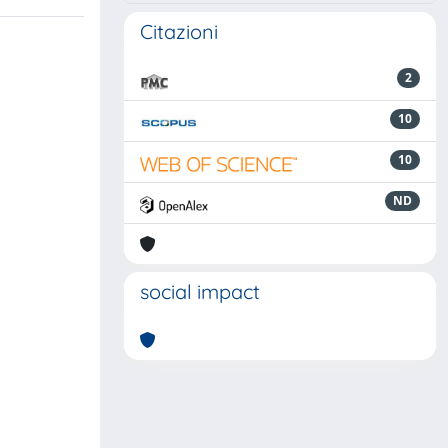
Citazioni
2
10
10
ND
social impact