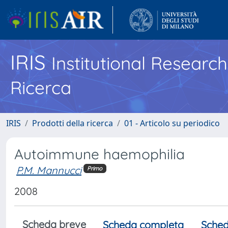
IRIS
Institutional Researc
Ricerca
IRIS
Prodotti della ricerca
01 - Articolo su periodico
Autoimmune haemophilia
P.M. Mannucci
Primo
2008
Scheda breve
Scheda completa
Sched