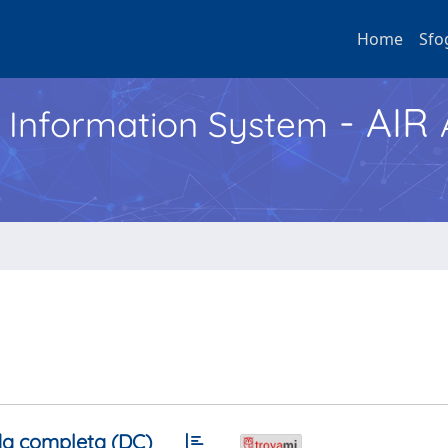
Home
Sfo
- AIR
h Information System
a completa (DC)