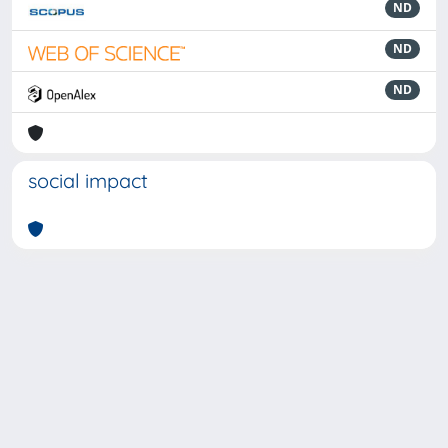
ND
ND
ND
social impact