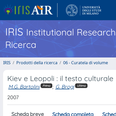
IRIS
Institutional Researc
Ricerca
IRIS
Prodotti della ricerca
06 - Curatela di volume
Kiev e Leopoli : il testo culturale
M.G. Bartolini
;
G. Brogi
Primo
Ultimo
2007
Scheda breve
Scheda completa
Sched