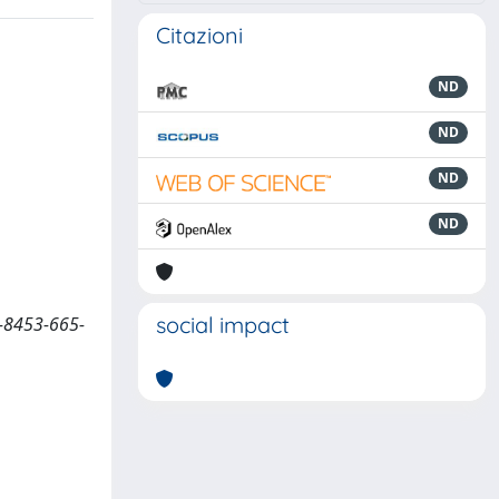
Citazioni
ND
ND
ND
ND
social impact
88-8453-665-