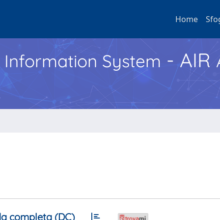
Home
Sfo
- AIR
h Information System
a completa (DC)