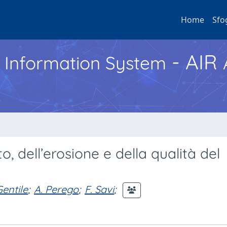
Home
Sfo
- AIR
h Information System
, dell’erosione e della qualità del
Gentile
;
A. Perego
;
F. Savi
;