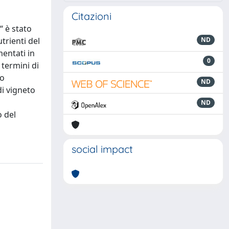
Citazioni
“ è stato
trienti del
ND
mentati in
0
 termini di
to
ND
di vigneto
i
ND
o del
social impact