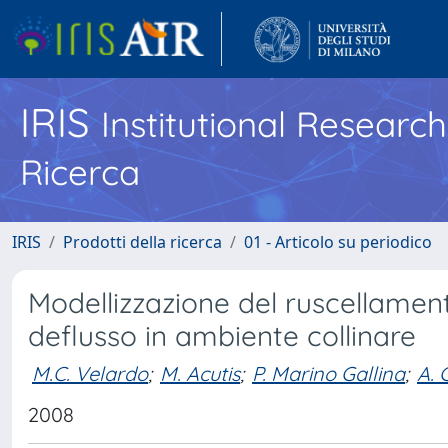
IRIS
Institutional Researc
Ricerca
IRIS
Prodotti della ricerca
01 - Articolo su periodico
Modellizzazione del ruscellamento
deflusso in ambiente collinare
M.C. Velardo
;
M. Acutis
;
P. Marino Gallina
;
A. 
2008