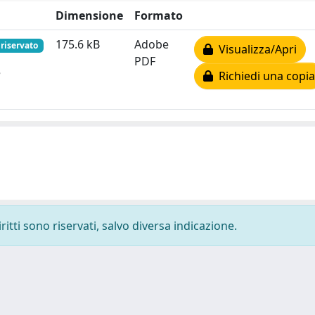
Dimensione
Formato
175.6 kB
Adobe
 riservato
Visualizza/Apri
PDF
e
Richiedi una copia
ritti sono riservati, salvo diversa indicazione.