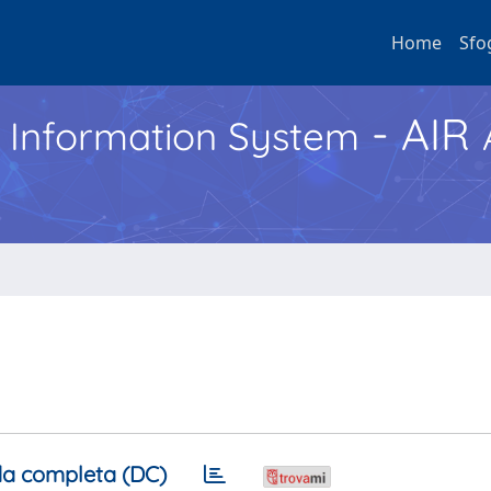
Home
Sfo
- AIR
h Information System
a completa (DC)