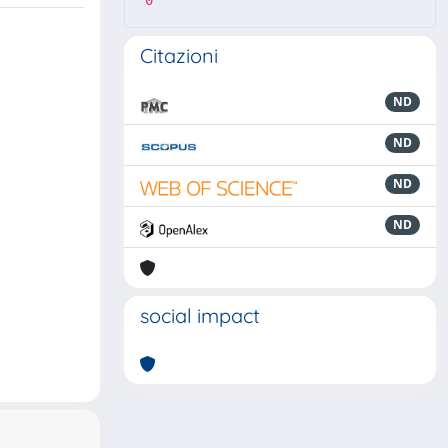
0
Citazioni
ND
ND
ND
ND
social impact