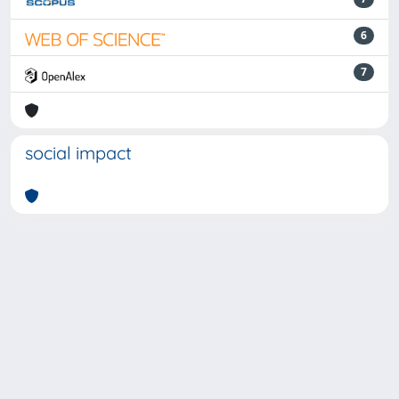
6
7
social impact
Powered by
IRIS
-
about IRIS
-