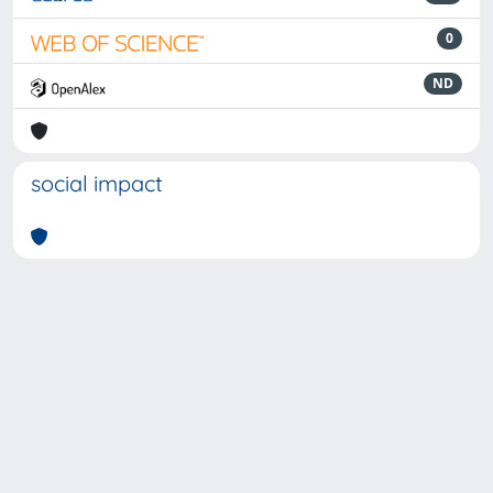
0
ND
social impact
Powered by
IRIS
-
about IRIS
-