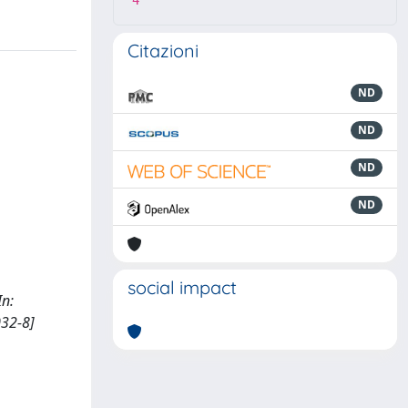
4
Citazioni
ND
ND
ND
ND
social impact
In:
32-8]