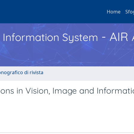
Home
Sfo
- AIR
h Information System
nografico di rivista
ions in Vision, Image and Informat