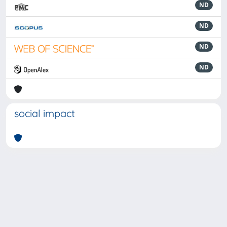
ND
ND
ND
ND
social impact