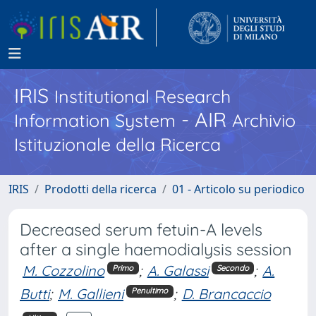
IRIS
Institutional Research
- AIR
Information System
Archivio
Istituzionale della Ricerca
IRIS
Prodotti della ricerca
01 - Articolo su periodico
Decreased serum fetuin-A levels
after a single haemodialysis session
M. Cozzolino
;
A. Galassi
;
A.
Primo
Secondo
Butti
;
M. Gallieni
;
D. Brancaccio
Penultimo