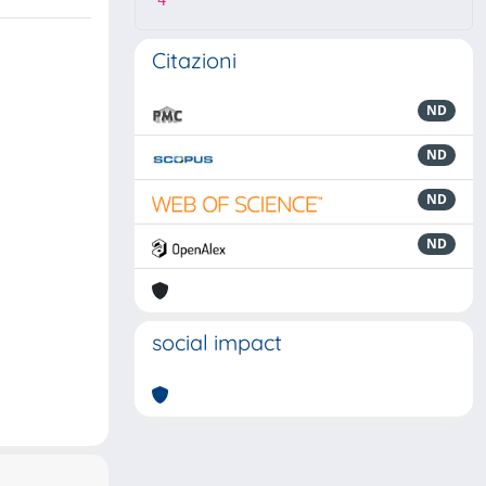
4
Citazioni
ND
ND
ND
ND
social impact