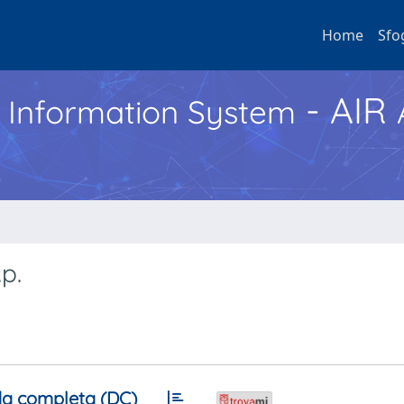
Home
Sfo
- AIR
h Information System
p.
a completa (DC)