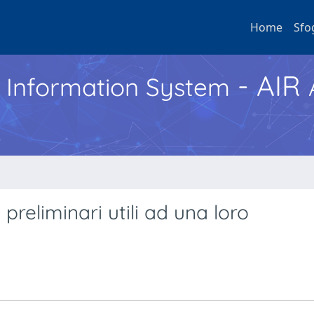
Home
Sfo
- AIR
h Information System
i preliminari utili ad una loro