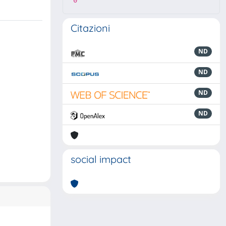
0
Citazioni
ND
ND
ND
ND
social impact