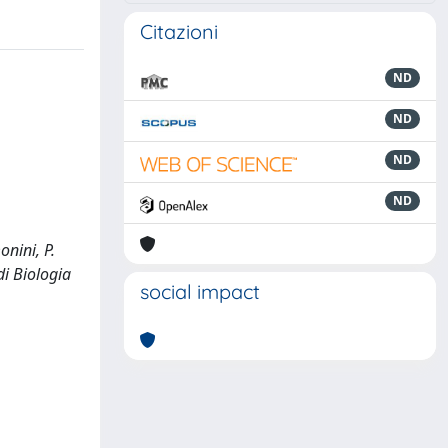
Citazioni
ND
ND
ND
ND
nini, P.
di Biologia
social impact