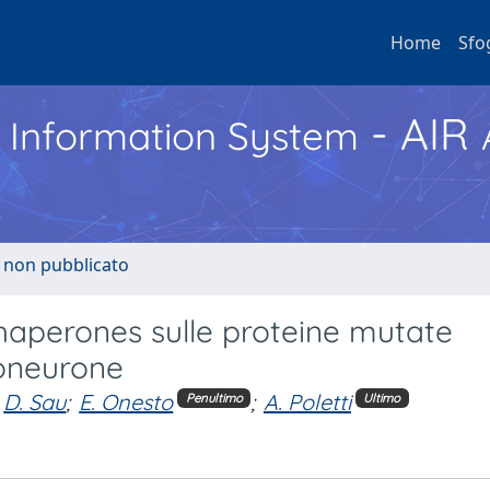
Home
Sfo
- AIR
h Information System
o non pubblicato
chaperones sulle proteine mutate
toneurone
D. Sau
;
E. Onesto
;
A. Poletti
Penultimo
Ultimo