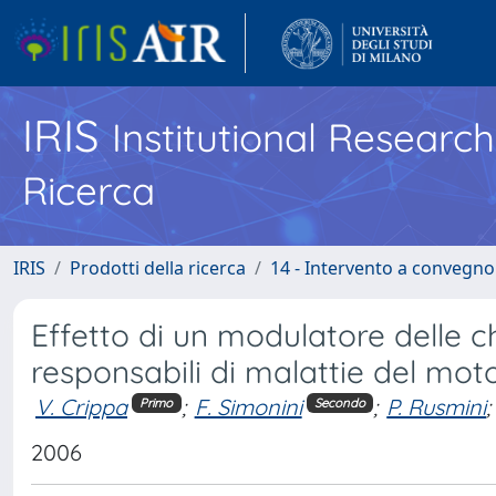
IRIS
Institutional Researc
Ricerca
IRIS
Prodotti della ricerca
14 - Intervento a convegn
Effetto di un modulatore delle 
responsabili di malattie del mo
V. Crippa
;
F. Simonini
;
P. Rusmini
;
Primo
Secondo
2006