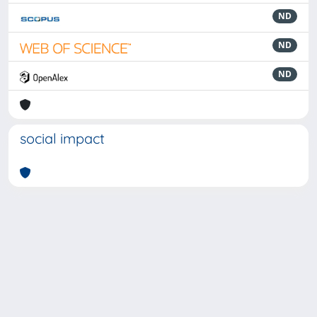
ND
ND
ND
social impact