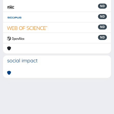
ND
ND
ND
ND
social impact