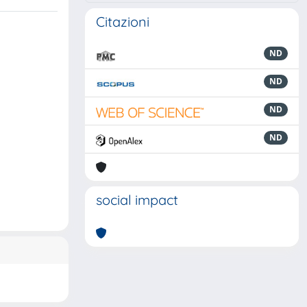
Citazioni
ND
ND
ND
ND
social impact