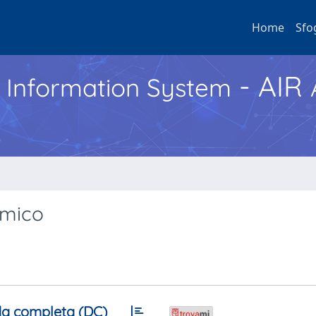
Home
Sfo
- AIR
h Information System
amico
a completa (DC)