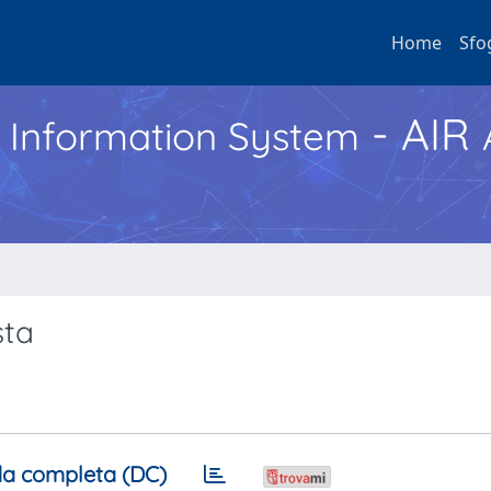
Home
Sfo
- AIR
h Information System
sta
a completa (DC)