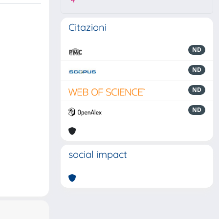
4
Citazioni
ND
ND
ND
ND
social impact