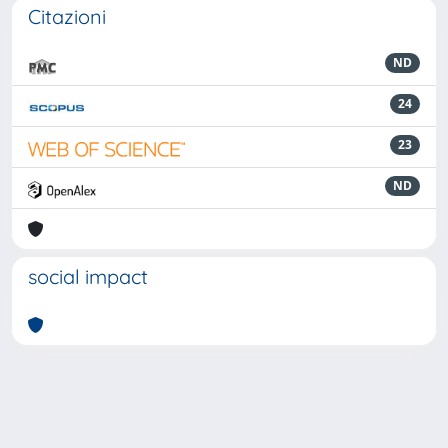
Citazioni
ND
24
23
ND
social impact