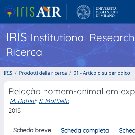
IRIS
Institutional Researc
Ricerca
IRIS
Prodotti della ricerca
01 - Articolo su periodico
Relação homem-animal em explo
M. Battini
;
S. Mattiello
2015
Scheda breve
Scheda completa
Sched