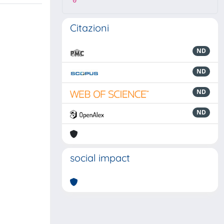
0
Citazioni
ND
ND
ND
ND
social impact