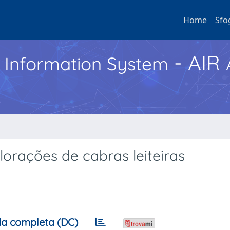
Home
Sfo
- AIR
h Information System
rações de cabras leiteiras
a completa (DC)