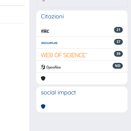
8
Citazioni
21
37
39
ND
social impact