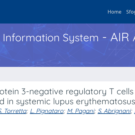
Home
Sfo
- AIR
h Information System
tein 3-negative regulatory T cells 
ed in systemic lupus erythematosu
S. Torretta
;
L. Pignataro
;
M. Pagani
;
S. Abrignani
;