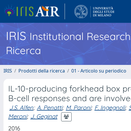
IRIS
Institutional Researc
Ricerca
IRIS
Prodotti della ricerca
01 - Articolo su periodico
IL-10-producing forkhead box pro
B-cell responses and are involv
J.S. Alfen
;
A. Penatti
;
M. Paroni
;
F. Ingegnoli
;
Meroni
;
J. Geginat
2016