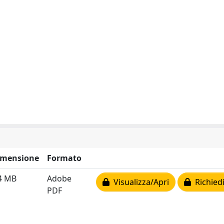
imensione
Formato
4 MB
Adobe
Visualizza/Apri
Richiedi
PDF