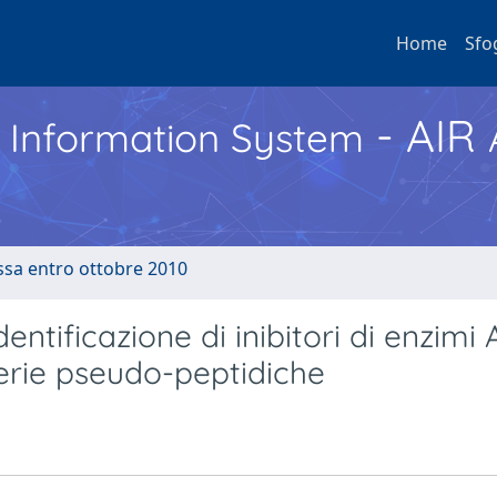
Home
Sfo
- AIR
h Information System
ussa entro ottobre 2010
entificazione di inibitori di enzimi 
brerie pseudo-peptidiche