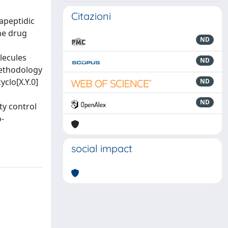
Citazioni
apeptidic
the drug
ND
lecules
ND
methodology
clo[X.Y.0]
ND
ND
ty control
o-
social impact