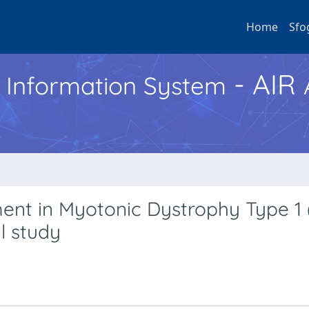
Home
Sfo
- AIR
h Information System
ment in Myotonic Dystrophy Type 1
l study