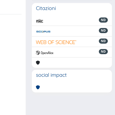
Citazioni
ND
ND
ND
ND
social impact