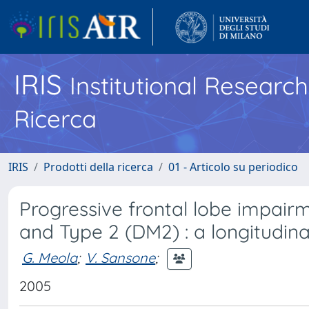
IRIS
Institutional Researc
Ricerca
IRIS
Prodotti della ricerca
01 - Articolo su periodico
Progressive frontal lobe impair
and Type 2 (DM2) : a longitudina
G. Meola
;
V. Sansone
;
2005