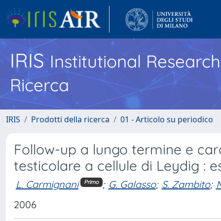
IRIS
Institutional Researc
Ricerca
IRIS
Prodotti della ricerca
01 - Articolo su periodico
Follow-up a lungo termine e cara
testicolare a cellule di Leydig : 
L. Carmignani
;
G. Galasso
;
S. Zambito
;
M
Primo
2006