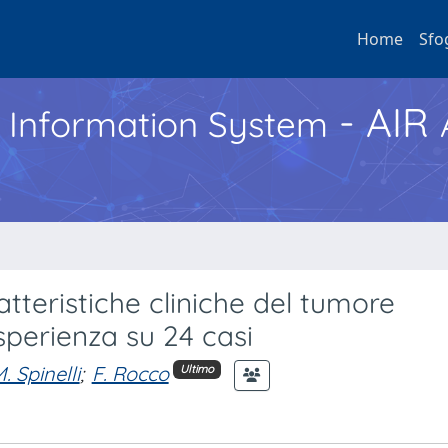
Home
Sfo
- AIR
h Information System
tteristiche cliniche del tumore
esperienza su 24 casi
. Spinelli
;
F. Rocco
Ultimo