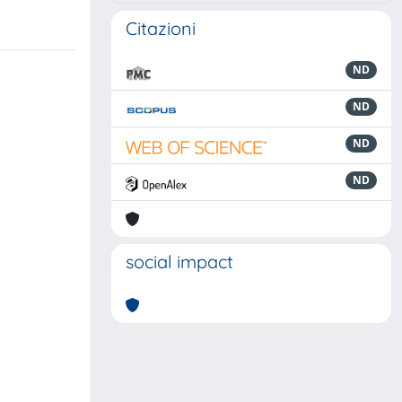
Citazioni
ND
ND
ND
ND
social impact