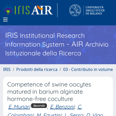
IRIS
Institutional Research
- AIR
Information System
Archivio
Istituzionale della Ricerca
IRIS
Prodotti della ricerca
03 - Contributo in volume
Competence of swine oocytes
matured in barium alginate
hormone-free coculture
E. Munari
;
E. Benzoni
;
C.
Secondo
Colombani
;
M. Faustini
;
L. Sesso
;
D. Vigo