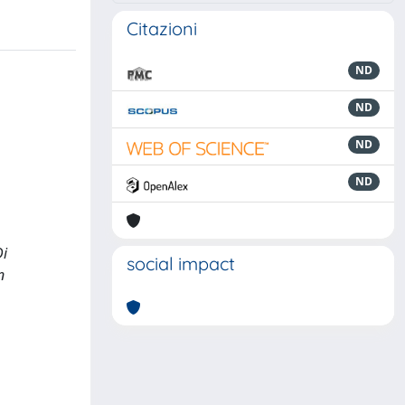
Citazioni
ND
ND
ND
ND
Di
social impact
n