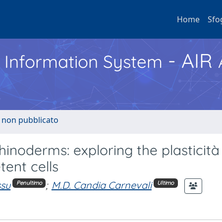
Home
Sfo
- AIR
h Information System
o non pubblicato
chinoderms: exploring the plasticità
ent cells
ssu
;
M.D. Candia Carnevali
Penultimo
Ultimo