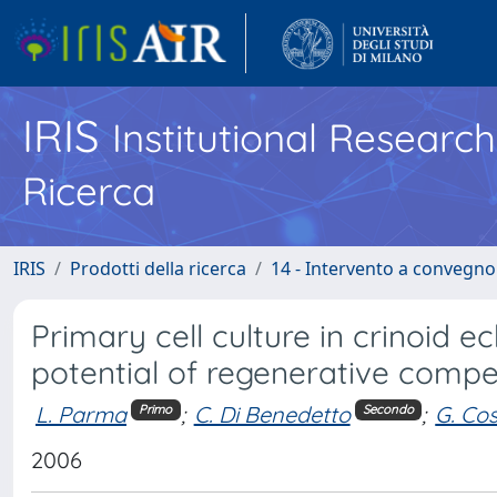
IRIS
Institutional Researc
Ricerca
IRIS
Prodotti della ricerca
14 - Intervento a convegn
Primary cell culture in crinoid e
potential of regenerative compet
L. Parma
;
C. Di Benedetto
;
G. Co
Primo
Secondo
2006