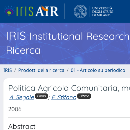
IRIS
Institutional Researc
Ricerca
IRIS
Prodotti della ricerca
01 - Articolo su periodico
Politica Agricola Comunitaria, mu
A. Segale
;
E. Stìfano
Primo
Ultimo
2006
Abstract