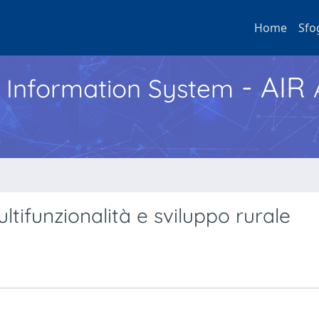
Home
Sfo
- AIR
h Information System
ltifunzionalità e sviluppo rurale