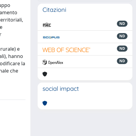
luppo
Citazioni
utamento
rritoriali,
ND
 e
r
ND
rurale) e
ND
ali), hanno
ND
odificare la
nale che
social impact