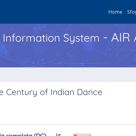
Home
Sfo
- AIR
h Information System
ne Century of Indian Dance
a completa (DC)