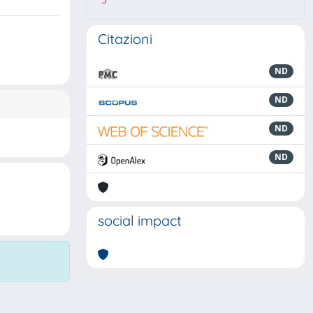
5
Citazioni
ND
ND
ND
ND
social impact