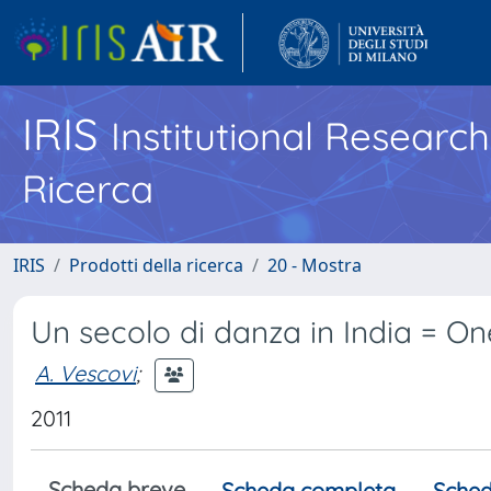
IRIS
Institutional Researc
Ricerca
IRIS
Prodotti della ricerca
20 - Mostra
Un secolo di danza in India = O
A. Vescovi
;
2011
Scheda breve
Scheda completa
Sched