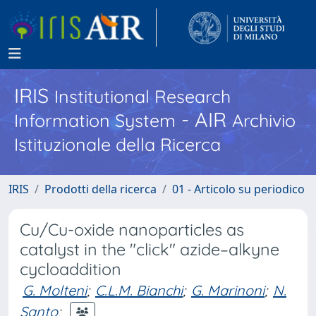
IRIS
Institutional Research
- AIR
Information System
Archivio
Istituzionale della Ricerca
IRIS
Prodotti della ricerca
01 - Articolo su periodico
Cu/Cu-oxide nanoparticles as
catalyst in the "click" azide–alkyne
cycloaddition
G. Molteni
;
C.L.M. Bianchi
;
G. Marinoni
;
N.
Santo
;