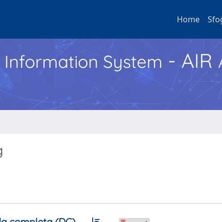
Home
Sfo
- AIR
h Information System
g
a completa (DC)