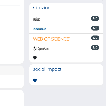
Citazioni
ND
ND
ND
ND
social impact