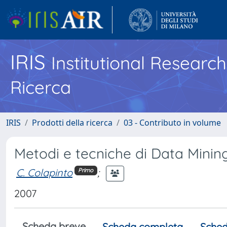
IRIS
Institutional Researc
Ricerca
IRIS
Prodotti della ricerca
03 - Contributo in volume
Metodi e tecniche di Data Minin
C. Colapinto
;
Primo
2007
Scheda breve
Scheda completa
Sched