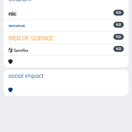
ND
ND
ND
ND
social impact