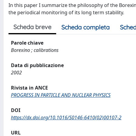
In this paper I summarize the philosophy of the Borexino
the periodical monitoring of its long term stability.
Scheda breve
Scheda completa
Sched
Parole chiave
Borexino ; calibrations
Data di pubblicazione
2002
Rivista in ANCE
PROGRESS IN PARTICLE AND NUCLEAR PHYSICS
DOI
https://dx.doi.org/10.1016/S0146-6410(02)00107-2
URL