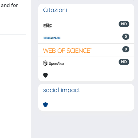
 and for
Citazioni
ND
0
0
ND
social impact