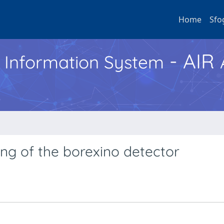
Home
Sfo
- AIR
h Information System
ing of the borexino detector