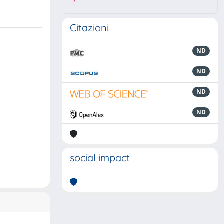
7
Citazioni
ND
ND
ND
ND
social impact