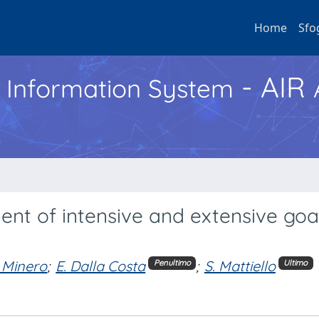
Home
Sfo
- AIR
h Information System
ent of intensive and extensive goa
 Minero
;
E. Dalla Costa
;
S. Mattiello
Penultimo
Ultimo