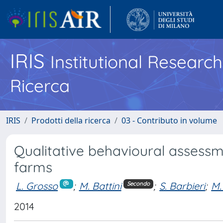
IRIS
Institutional Researc
Ricerca
IRIS
Prodotti della ricerca
03 - Contributo in volume
Qualitative behavioural assessm
farms
L. Grosso
;
M. Battini
;
S. Barbieri
;
M.
Secondo
2014