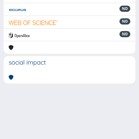
ND
ND
ND
social impact