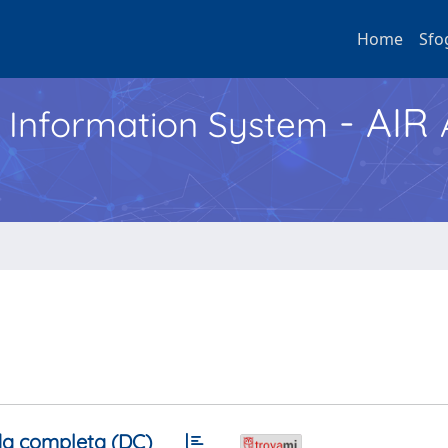
Home
Sfo
- AIR
h Information System
a completa (DC)