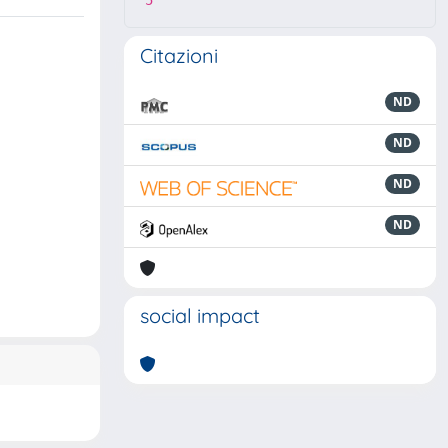
5
Citazioni
ND
ND
ND
ND
social impact