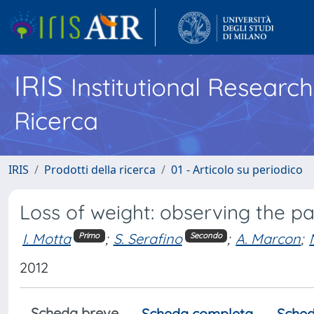
IRIS
Institutional Researc
Ricerca
IRIS
Prodotti della ricerca
01 - Articolo su periodico
Loss of weight: observing the pa
I. Motta
;
S. Serafino
;
A. Marcon
;
Primo
Secondo
2012
Scheda breve
Scheda completa
Sched