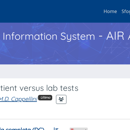
Home
Sfo
- AIR
h Information System
tient versus lab tests
M.D. Cappellini
Ultimo
a completa (DC)