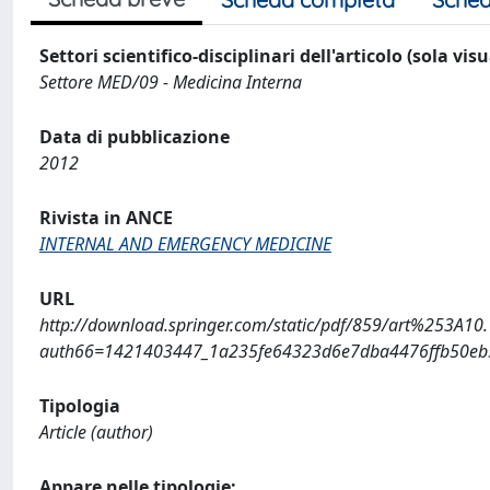
Settori scientifico-disciplinari dell'articolo (sola vis
Settore MED/09 - Medicina Interna
Data di pubblicazione
2012
Rivista in ANCE
INTERNAL AND EMERGENCY MEDICINE
URL
http://download.springer.com/static/pdf/859/art%253A1
auth66=1421403447_1a235fe64323d6e7dba4476ffb50eb5
Tipologia
Article (author)
Appare nelle tipologie: