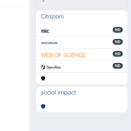
2
Citazioni
ND
ND
ND
ND
social impact