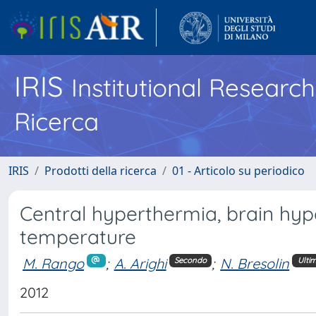
IRIS
Institutional Researc
Ricerca
IRIS
Prodotti della ricerca
01 - Articolo su periodico
Central hyperthermia, brain hy
temperature
M. Rango
;
A. Arighi
;
N. Bresolin
Secondo
Ulti
2012