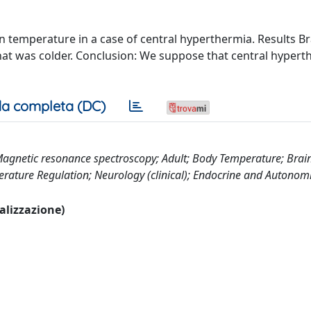
 temperature in a case of central hyperthermia. Results Br
t was colder. Conclusion: We suppose that central hyperth
a completa (DC)
agnetic resonance spectroscopy; Adult; Body Temperature; Brai
ture Regulation; Neurology (clinical); Endocrine and Autonom
ualizzazione)