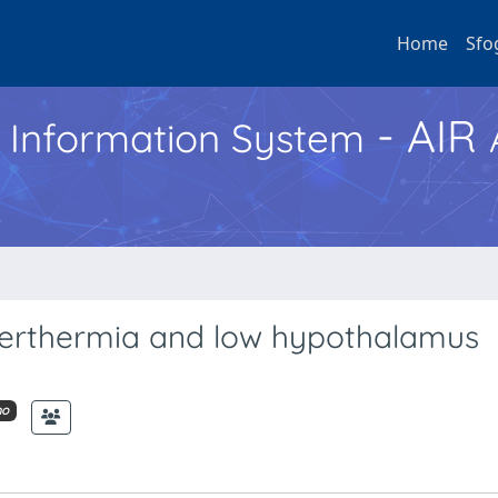
Home
Sfo
- AIR
h Information System
perthermia and low hypothalamus
mo