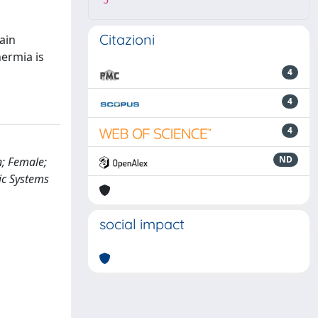
5
Citazioni
ain
ermia is
4
4
4
ND
n; Female;
ic Systems
social impact