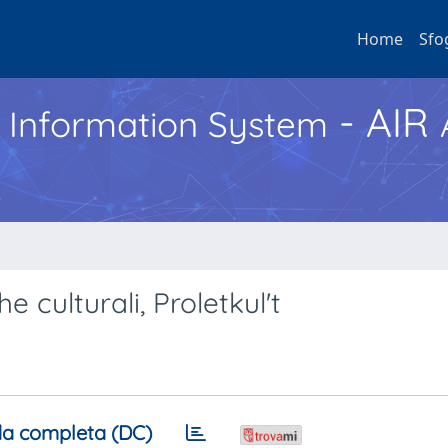
Home
Sfo
- AIR
h Information System
e culturali, Proletkul't
a completa (DC)