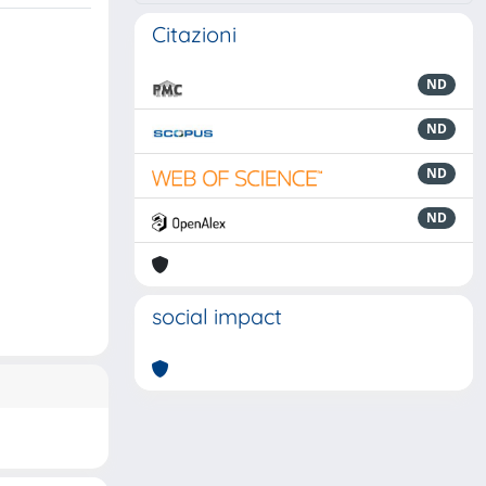
Citazioni
ND
ND
ND
ND
social impact