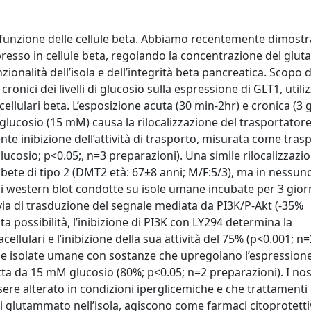
disfunzione delle cellule beta. Abbiamo recentemente dimostra
resso in cellule beta, regolando la concentrazione del gl
nzionalità dell’isola e dell’integrità beta pancreatica. Scopo 
 cronici dei livelli di glucosio sulla espressione di GLT1, util
lulari beta. L’esposizione acuta (30 min-2hr) e cronica (3 g
 glucosio (15 mM) causa la rilocalizzazione del trasportatore
te inibizione dell’attività di trasporto, misurata come tras
cosio; p<0.05;, n=3 preparazioni). Una simile rilocalizzazio
abete di tipo 2 (DMT2 età: 67±8 anni; M/F:5/3), ma in nessuno
i di western blot condotte su isole umane incubate per 3 gior
ia di trasduzione del segnale mediata da PI3K/P-Akt (-35%
a possibilità, l’inibizione di PI3K con LY294 determina la
ellulari e l’inibizione della sua attività del 75% (p<0.001; n=
isole isolate umane con sostanze che upregolano l’espression
ta da 15 mM glucosio (80%; p<0.05; n=2 preparazioni). I nost
re alterato in condizioni iperglicemiche e che trattamenti
di glutammato nell’isola, agiscono come farmaci citoprotettiv