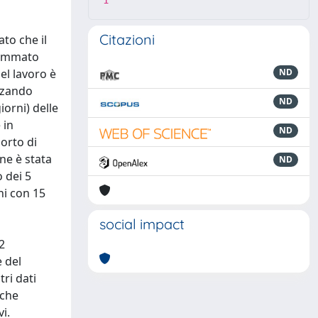
1
Citazioni
to che il
utammato
del lavoro è
ND
izzando
ND
iorni) delle
 in
ND
porto di
ne è stata
ND
 dei 5
ni con 15
social impact
2
e del
ri dati
 che
i.