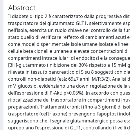
Abstract
Il diabete di tipo 2 è caratterizzato dalla progressiva 
trasportatore del glutammato GLT1, selettivamente esp
nell’isola, esercita un ruolo chiave nel controllo della fu
stato quello di verificare l’effetto di cambiamenti acuti e
come modello sperimentale isole umane isolate e linee cel
cellule beta clonali e umane a elevate concentrazioni di
compartimenti intracellulari di endocitosi e la conseguen
[3H]-glutammato (inibizione del 30% rispetto a 15 mM glu
rilevata in tessuto pancreatico di 5 su 8 soggetti con di
controlli non-diabetici (età: 69±7 anni; M/F:3/2). Analis
mM glucosio, evidenziano una down regolazione della v
dell’espressione di P-Akt; p<0.05%). In accordo con quest
rilocalizzazione del trasportatore in compartimenti intrac
preparazioni). Trattamenti cronici (fino a 3 giorni) di 
trasportatore (ceftriaxone) prevengono l’apoptosi indot
suggeriscono che il segnale glutammatergico possa esse
upregolano l’espressione di GLT1, controllando i livelli 