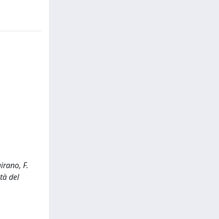
irano, F.
tà del