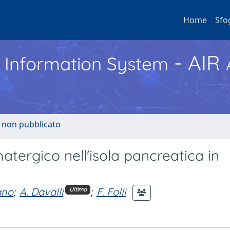
Home
Sfo
- AIR
h Information System
o non pubblicato
tergico nell'isola pancreatica in
rano
;
A. Davalli
;
F. Folli
Ultimo