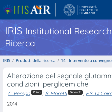
IRIS
Institutional Researc
Ricerca
IRIS
Prodotti della ricerca
14 - Intervento a convegn
Alterazione del segnale glutamma
condizioni iperglicemiche
C. Perego
;
S. Moretti
;
E.S. Di Cai
Primo
Secondo
2014