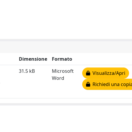
Dimensione
Formato
31.5 kB
Microsoft
Visualizza/Apri
Word
e
Richiedi una copi