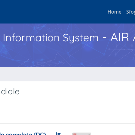
Home
Sfo
- AIR
h Information System
diale
a completa (DC)