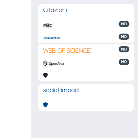
Citazioni
ND
ND
ND
ND
social impact