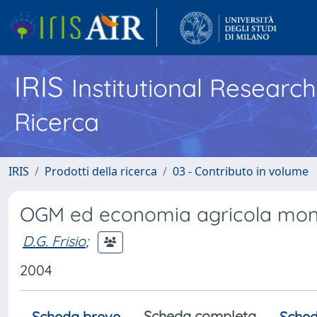
IRIS
Institutional Researc
Ricerca
IRIS
Prodotti della ricerca
03 - Contributo in volume
OGM ed economia agricola mon
D.G. Frisio
;
2004
Scheda completa
Scheda breve
Sched