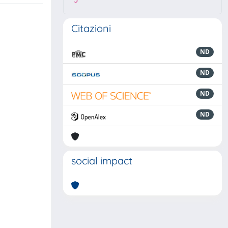
5
Citazioni
ND
ND
ND
ND
social impact