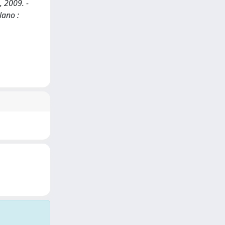
, 2009. -
lano :