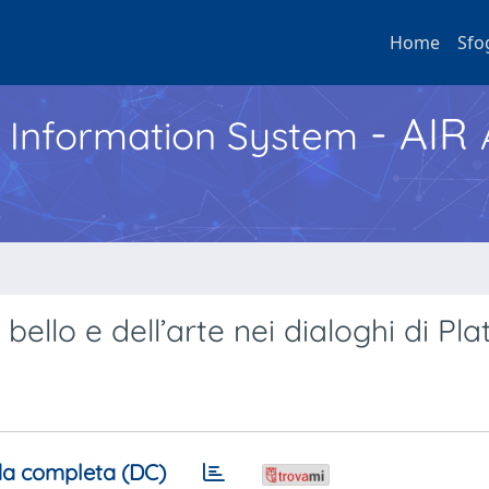
Home
Sfo
- AIR
h Information System
bello e dell’arte nei dialoghi di Pl
a completa (DC)