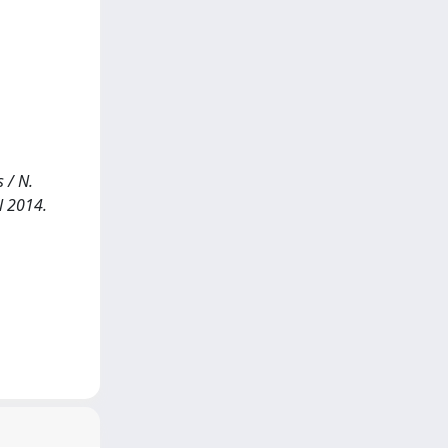
 / N.
l 2014.