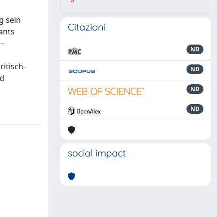
0
g sein
Citazioni
ants
 –
ND
itisch-
ND
nd
ND
ND
social impact