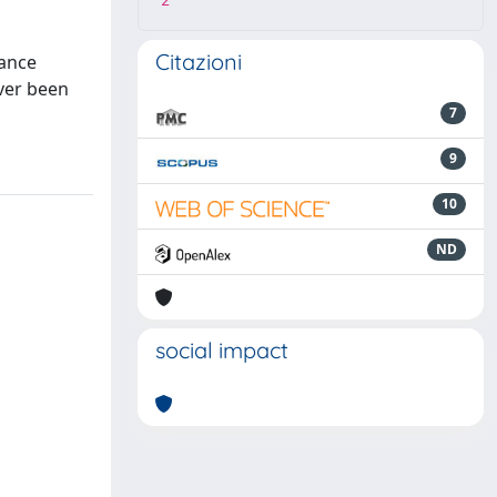
2
Citazioni
tance
ver been
7
9
10
ND
social impact