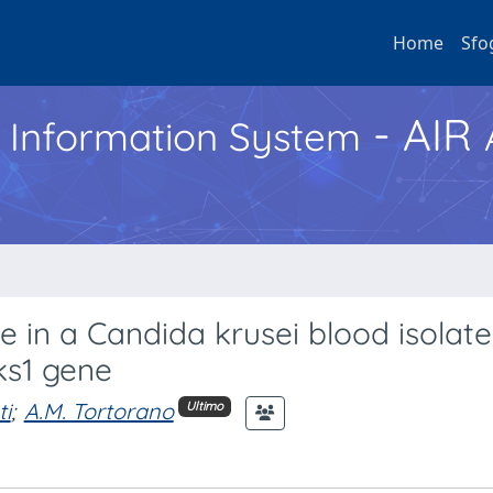
Home
Sfo
- AIR
h Information System
e in a Candida krusei blood isolate
ks1 gene
ti
;
A.M. Tortorano
Ultimo