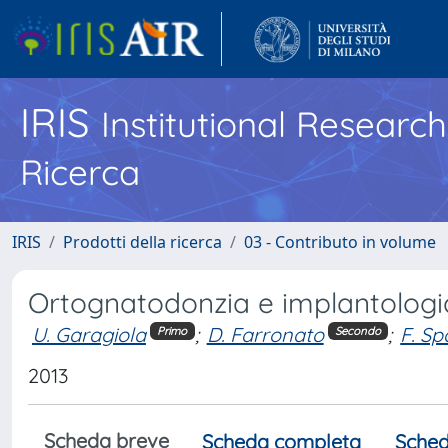
IRIS
Institutional Researc
Ricerca
IRIS
Prodotti della ricerca
03 - Contributo in volume
Ortognatodonzia e implantologi
U. Garagiola
;
D. Farronato
;
F. Sp
Primo
Secondo
2013
Scheda breve
Scheda completa
Sched