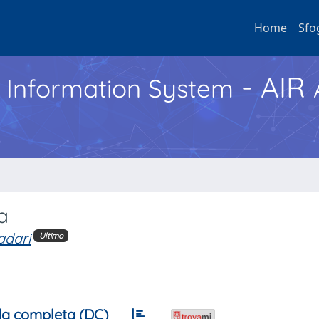
Home
Sfo
- AIR
h Information System
a
adari
Ultimo
a completa (DC)