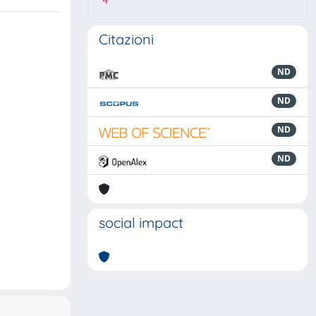
4
Citazioni
ND
ND
ND
ND
social impact