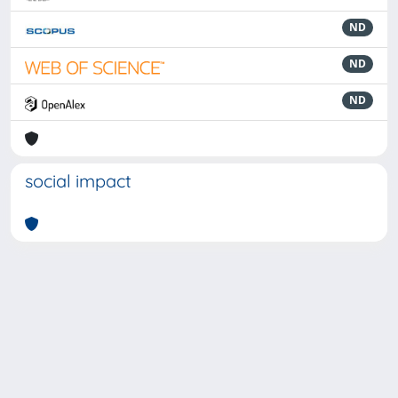
ND
ND
ND
social impact