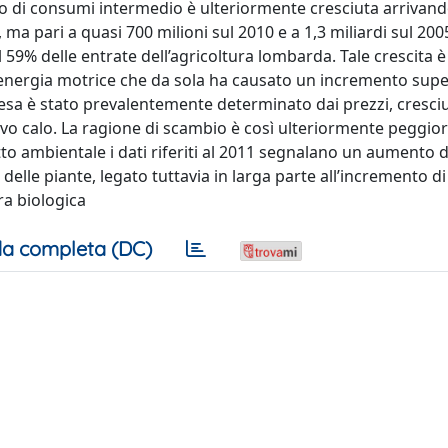
go di consumi intermedio è ulteriormente cresciuta arrivand
ma pari a quasi 700 milioni sul 2010 e a 1,3 miliardi sul 2005
l 59% delle entrate dell’agricoltura lombarda. Tale crescit
 l’energia motrice che da sola ha causato un incremento supe
esa è stato prevalentemente determinato dai prezzi, cresciut
ovo calo. La ragione di scambio è così ulteriormente peggio
tto ambientale i dati riferiti al 2011 segnalano un aumento 
sa delle piante, legato tuttavia in larga parte all’incremento d
ra biologica
a completa (DC)