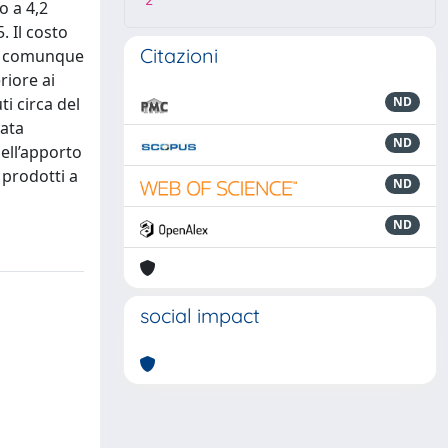
2
o a 4,2
. Il costo
Citazioni
a è comunque
riore ai
i circa del
ND
rata
ND
dell’apporto
i prodotti a
ND
ND
social impact