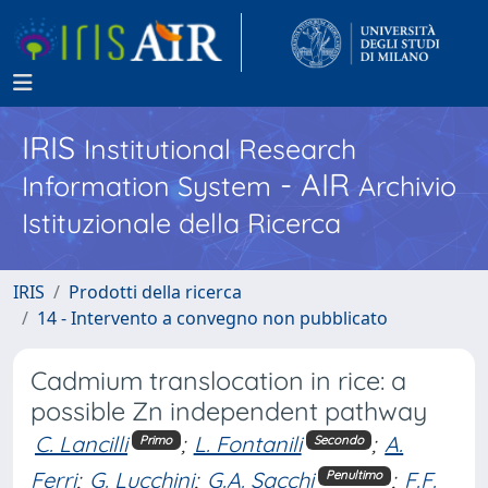
IRIS
Institutional Research
- AIR
Information System
Archivio
Istituzionale della Ricerca
IRIS
Prodotti della ricerca
14 - Intervento a convegno non pubblicato
Cadmium translocation in rice: a
possible Zn independent pathway
C. Lancilli
;
L. Fontanili
;
A.
Primo
Secondo
Ferri
;
G. Lucchini
;
G.A. Sacchi
;
F.F.
Penultimo