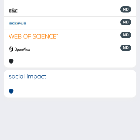
ND
ND
ND
ND
social impact