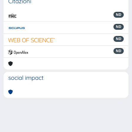
Citazioni
ND
ND
ND
ND
social impact